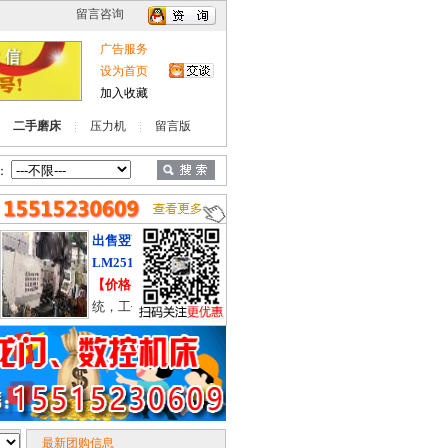
广告服务
设为首页
加入收藏
二手磨床
压力机
留言版
：
出售翌高龙门加工中心YG-
出售济南二机J36-8
LM2517
双点压力机
【价格电议】
三菱M70系
【价格电议】
在位
统，工作台2.5米X1.5米，在
气垫移动工作台台面1
位使用中，硬轨。
米，价格合适，有
系。
最新团购信息