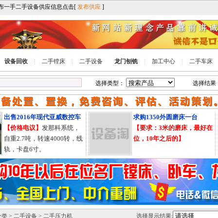
设备回收
二手镗床
二手设备
龙门刨铣
加工中心
二手车床
选择类型：
选择结果
售2016年现代亚威数控车
求购1350外圆磨床一台
价格电议】
发那科系统，
【要求：3米的磨床，最好在
重2.7吨，转速4000转，线
位，10年之后的】
，卡盘6寸。
分类
>
二手设备
> 二手压力机
选择显示结果: