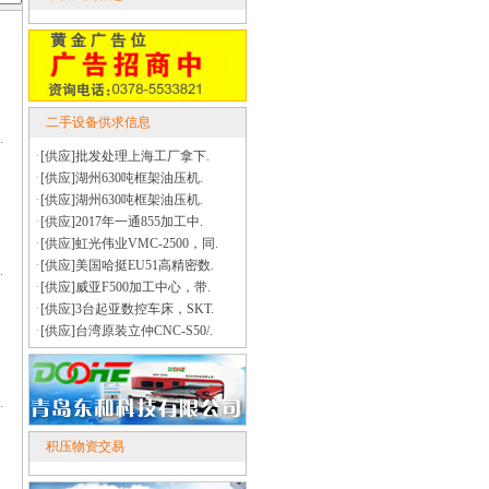
二手设备供求信息
·
[供应]批发处理上海工厂拿下.
·
[供应]湖州630吨框架油压机.
·
[供应]湖州630吨框架油压机.
·
[供应]2017年一通855加工中.
·
[供应]虹光伟业VMC-2500，同.
·
[供应]美国哈挺EU51高精密数.
·
[供应]威亚F500加工中心，带.
·
[供应]3台起亚数控车床，SKT.
·
[供应]台湾原装立仲CNC-S50/.
积压物资交易