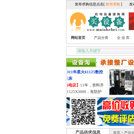
网站首页
产品分类
企 业 库
出售2011年星火61125数控
出
卧式车床
【
【价格电议】
11年，资料齐
自
全，61125X3000，有防护
轨
罩，导轨755的。
产品供求信息
首页
>
产品