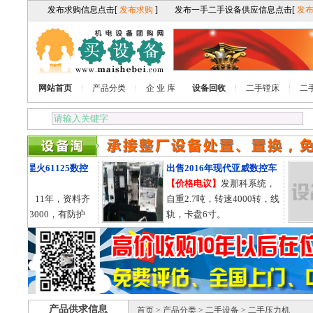
网站首页
产品分类
企 业 库
设备回收
二手镗床
二
11年星火61125数控
出售2016年现代亚威数控车
床
【价格电议】
发那科系统，
电议】
11年，资料齐
自重2.7吨，转速4000转，线
125X3000，有防护
轨，卡盘6寸。
755的。
产品供求信息
首页
>
产品分类
>
二手设备
> 二手压力机