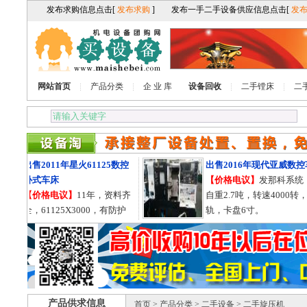
网站首页
产品分类
企 业 库
设备回收
二手镗床
二
出售2011年星火61125数控
出售2016年现代亚威数控车
卧式车床
【价格电议】
发那科系统，
【价格电议】
11年，资料齐
自重2.7吨，转速4000转，
全，61125X3000，有防护
轨，卡盘6寸。
罩，导轨755的。
产品供求信息
首页
>
产品分类
>
二手设备
> 二手旋压机