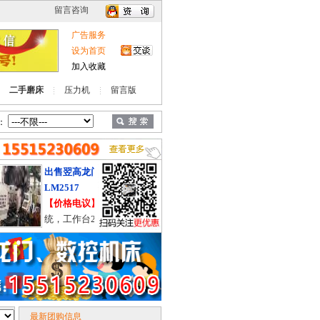
广告服务
设为首页
加入收藏
二手磨床
压力机
留言版
：
出售翌高龙门加工中心YG-
出售济南二机J36-800
LM2517
双点压力机
【价格电议】
三菱M70系
【价格电议】
在位设备
统，工作台2.5米X1.5米，在
气垫移动工作台台面1.8
位使用中，硬轨。
米，价格合适，有需要
系。
最新团购信息