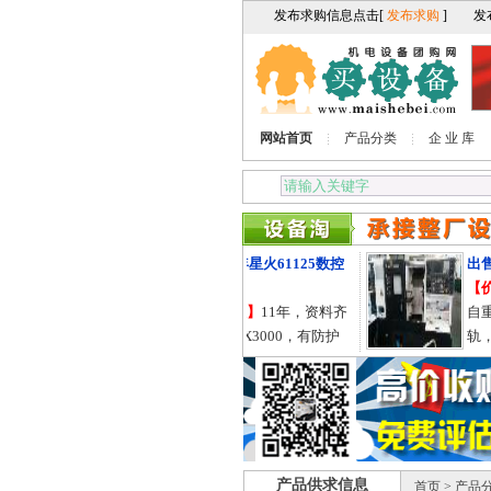
网站首页
产品分类
企 业 库
出售2011年星火61125数控
出售2
卧式车床
【价
【价格电议】
11年，资料齐
自重2
全，61125X3000，有防护
轨，
罩，导轨755的。
产品供求信息
首页
>
产品