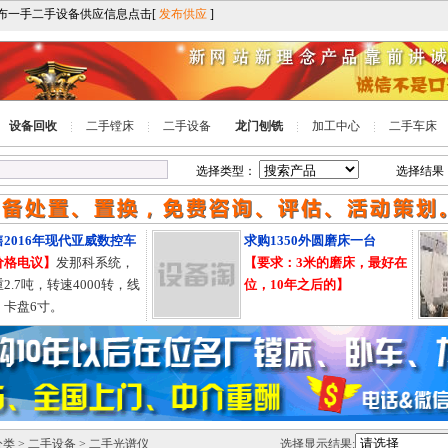
设备回收
二手镗床
二手设备
龙门刨铣
加工中心
二手车床
选择类型：
选择结果
016年现代亚威数控车
求购1350外圆磨床一台
格电议】
发那科系统，
【要求：3米的磨床，最好在
.7吨，转速4000转，线
位，10年之后的】
卡盘6寸。
分类
>
二手设备
> 二手光谱仪
选择显示结果: