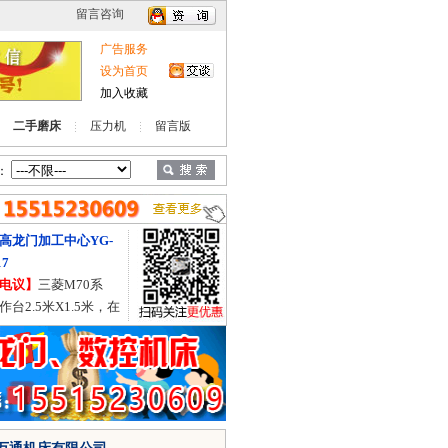
广告服务
设为首页
加入收藏
二手磨床
压力机
留言版
：
龙门加工中心YG-
出售济南二机J36-800B闭式
双点压力机
议】
三菱M70系
【价格电议】
在位设备，带
2.5米X1.5米，在
气垫移动工作台台面1.8米X4
，硬轨。
米，价格合适，有需要的联
系。