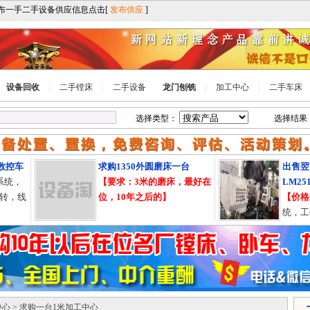
设备回收
二手镗床
二手设备
龙门刨铣
加工中心
二手车床
选择类型：
选择结果
控车
求购1350外圆磨床一台
出售翌高
统，
【要求：3米的磨床，最好在
LM2517
，线
位，10年之后的】
【价格电
统，工作台
位使用中
中心
> 求购一台1米加工中心