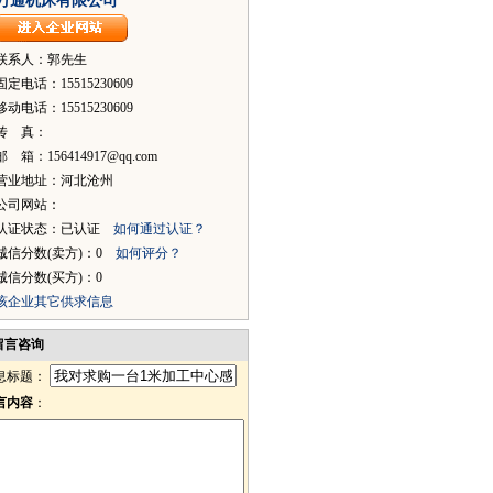
万通机床有限公司
联系人：郭先生
固定电话：15515230609
移动电话：15515230609
传 真：
邮 箱：156414917@qq.com
营业地址：河北沧州
公司网站：
认证状态：已认证
如何通过认证？
诚信分数(卖方)：0
如何评分？
诚信分数(买方)：0
该企业其它供求信息
留言咨询
息标题：
言内容
：