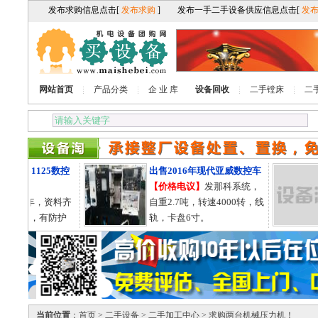
网站首页
产品分类
企 业 库
设备回收
二手镗床
二
星火61125数控
出售2016年现代亚威数控车
【价格电议】
发那科系统，
】
11年，资料齐
自重2.7吨，转速4000转，线
X3000，有防护
轨，卡盘6寸。
5的。
当前位置
：
首页
>
二手设备
>
二手加工中心
> 求购两台机械压力机！