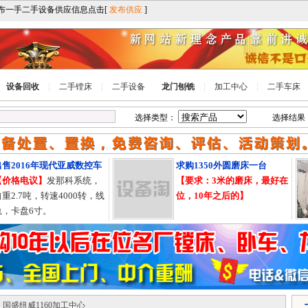
设备回收
二手镗床
二手设备
龙门刨铣
加工中心
二手车床
选择类型：
选择结果
2016年现代亚威数控车
求购1350外圆磨床一台
格电议】
发那科系统，
【要求：3米的磨床，最好在
2.7吨，转速4000转，线
位，10年之后的】
卡盘6寸。
> 国盛纽威1160加工中心