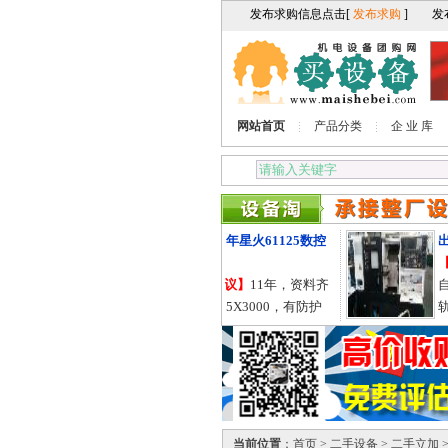
网站首页
产品分类
企 业 库
出售2011年星火61125数控
出售
卧式车床
【价
【价格电议】
11年，资料齐
自重
全，61125X3000，有防护
轨，
罩，导轨755的。
当前位置
：
首页
>
二手设备
>
二手立加