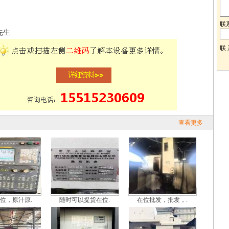
联
先生
联
查看更多
位，原汁原.
随时可以提货在位.
在位批发，批发，.