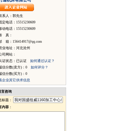
万通机床有限公司
联系人：郭先生
固定电话：15515230609
移动电话：15515230609
传 真：
邮 箱：156414917@qq.com
营业地址：河北沧州
公司网站：
认证状态：已认证
如何通过认证？
诚信分数(卖方)：0
如何评分？
诚信分数(买方)：0
该企业其它供求信息
留言咨询
息标题：
言内容
：