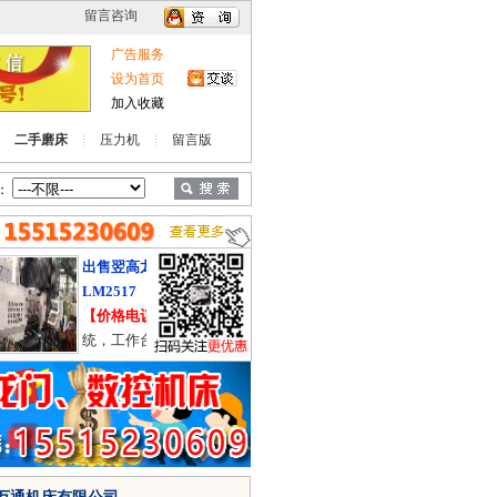
广告服务
设为首页
加入收藏
二手磨床
压力机
留言版
：
出售翌高龙门加工中心YG-
出售济南二机J36-80
LM2517
双点压力机
【价格电议】
三菱M70系
【价格电议】
在位设
统，工作台2.5米X1.5米，在
气垫移动工作台台面1.
位使用中，硬轨。
米，价格合适，有需
系。